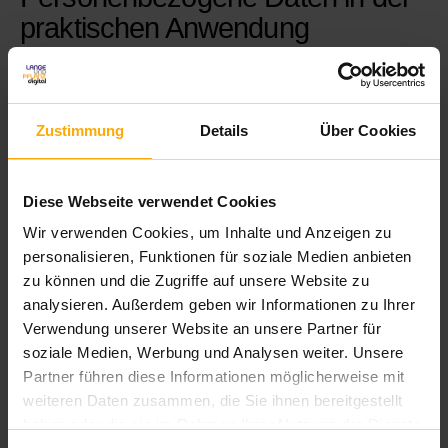
praktischen Anwendung
Wir haben es bereits zu Anfang erwähnt und daran kann
auch die DSGVO nichts ändern:
Zustimmung
Details
Über Cookies
Inbound Marketing, Inbound Sales, digitaler Service -
die gesamte Grundlage der Digitalisierung ist auf die
Diese Webseite verwendet Cookies
Verarbeitung persönlicher Daten ausgelegt.
Diese persönlichen Daten - gerade im Austausch gegen
Wir verwenden Cookies, um Inhalte und Anzeigen zu
qualifizierte Informationen oder Dienste - sind die
personalisieren, Funktionen für soziale Medien anbieten
Währung
des kundenzentrierten Arbeitens und des
zu können und die Zugriffe auf unsere Website zu
Konzeptes
Inbound
.
analysieren. Außerdem geben wir Informationen zu Ihrer
Verwendung unserer Website an unsere Partner für
soziale Medien, Werbung und Analysen weiter. Unsere
Wie sollen also Unternehmen mit dem Dilemma
Partner führen diese Informationen möglicherweise mit
umgehen?
weiteren Daten zusammen, die Sie ihnen bereitgestellt
haben oder die sie im Rahmen Ihrer Nutzung der Dienste
Was die DSGVO allem voran fordert, ist die Transparenz