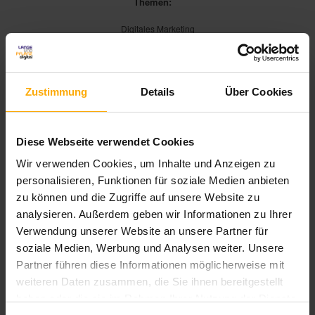
Themen:
Digitales Marketing
Digitale Transformation
Zustimmung
Details
Über Cookies
Diese Webseite verwendet Cookies
Wir verwenden Cookies, um Inhalte und Anzeigen zu
personalisieren, Funktionen für soziale Medien anbieten
zu können und die Zugriffe auf unsere Website zu
Customer Centricity: Was
analysieren. Außerdem geben wir Informationen zu Ihrer
kundenzentrierte Unternehmen
Verwendung unserer Website an unsere Partner für
soziale Medien, Werbung und Analysen weiter. Unsere
anders machen
Partner führen diese Informationen möglicherweise mit
weiteren Daten zusammen, die Sie ihnen bereitgestellt
von
, am 23.6.2026
Sandra Krauß
haben oder die sie im Rahmen Ihrer Nutzung der Dienste