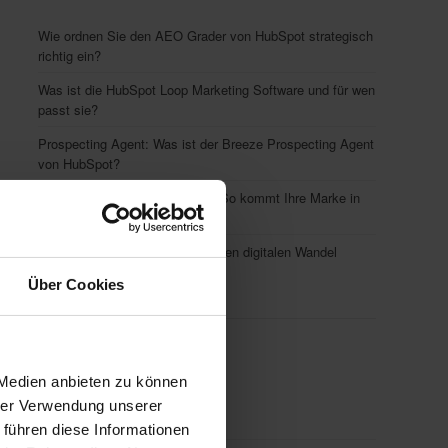
Wie ordnen Sie den AEO Grader von HubSpot strategisch
richtig ein?
Was ist die HubSpot Loop Marketing Software und für wen
passt sie?
Prospecting Agent: Was ist der Breeze Prospecting Agent
von HubSpot?
AI Engine Optimization (AEO): So kommt Ihre Marke in
die KI-Suche
Change Management im B2B: Den digitalen Wandel
erfolgreich gestalten
Über Cookies
Top Themen
 Medien anbieten zu können
hrer Verwendung unserer
Social Media Marketing
(130)
 führen diese Informationen