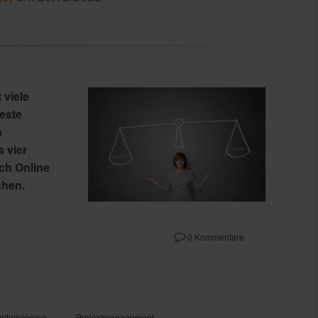
 viele
este
h
s vier
ch Online
chen.
0 Kommentare
gitalisierung
Projektmanagement