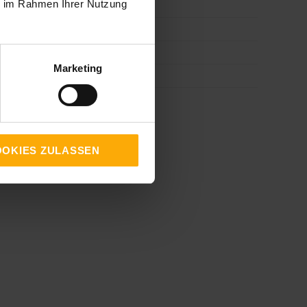
ie im Rahmen Ihrer Nutzung
HubSpot
(54)
Facebook
(53)
SEO
(47)
Marketing
Inbound Marketing
(37)
alle ansehen
OKIES ZULASSEN