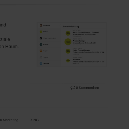
und
ziale
gen Raum.
0 Kommentare
ia Marketing
XING