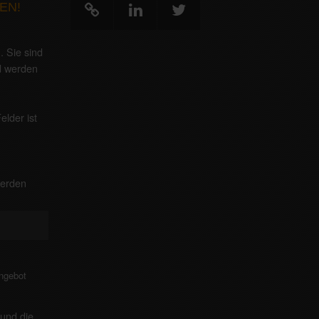
EN!
g
. Sie sind
nd werden
elder ist
werden
!
Angebot
und die