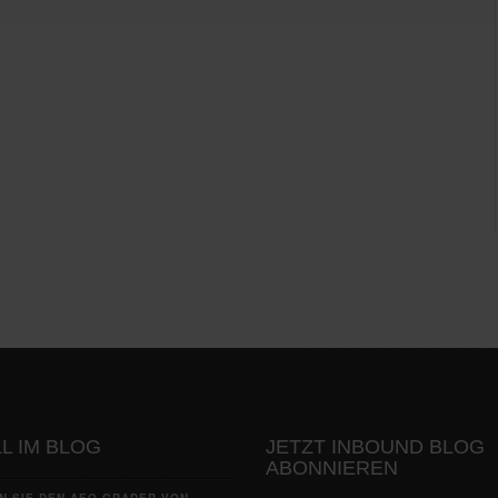
L IM BLOG
JETZT INBOUND BLOG
ABONNIEREN
N SIE DEN AEO GRADER VON