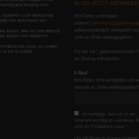
BLOG JETZT ABONNIER
TRATEGISCH RICHTIG EIN?
Ihre Daten unterliegen
IE HUBSPOT LOOP MARKETING
UND FÜR WEN PASST SIE?
unserer
Datenschutzbestimmun
selbstverständlich vertraulich u
NG AGENT: WAS IST DER BREEZE
nicht an Dritte weitergegeben.
NG AGENT VON HUBSPOT?
OPTIMIZATION (AEO): SO KOMMT
Für die mit * gekennzeichneten F
 IN DIE KI-SUCHE
ein Eintrag erforderlich.
E-Mail
*
Ihre Daten sind vertraulich und 
niemals an Dritte weitergegeben
Ich bestätige, dass ich für ein
Unternehmen tätig bin und dieses 
nicht als Privatperson nutze.
*
Um mit Ihnen zu kommunizieren 