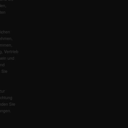
len,
ten
eichen
nehmen,
kommen,
g, Vertrieb
sein und
und
. Sie
zur
ichtung
inden Sie
ungen
.