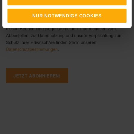
Unternehmen, um mit ihnen ins Gespräch zu kommen, ihnen
bei ihrer Arbeit in Marketing, Vertrieb und Kundenservice
behilflich zu sein und sie bezüglich unserer Produkte und
NUR NOTWENDIGE COOKIES
Dienstleistungen zu kontaktieren. Sie können sich jederzeit von
diesen Benachrichtigungen abmelden. Informationen zum
Abbestellen, zur Datennutzung und unsere Verpflichtung zum
Schutz Ihrer Privatsphäre finden Sie in unseren
Datenschutzbestimmungen
.