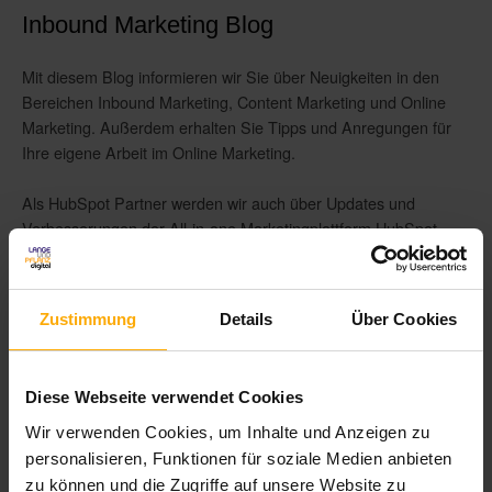
Inbound Marketing Blog
Mit diesem Blog informieren wir Sie über Neuigkeiten in den
Bereichen Inbound Marketing, Content Marketing und Online
Marketing. Außerdem erhalten Sie Tipps und Anregungen für
Ihre eigene Arbeit im Online Marketing.
Als HubSpot Partner werden wir auch über Updates und
Verbesserungen der All-in-one Marketingplattform HubSpot
auf Deutsch informieren.
Zustimmung
Details
Über Cookies
Diese Webseite verwendet Cookies
Blog per E-Mail abonnieren!
Wir verwenden Cookies, um Inhalte und Anzeigen zu
personalisieren, Funktionen für soziale Medien anbieten
Blog jetzt abonnieren!
zu können und die Zugriffe auf unsere Website zu