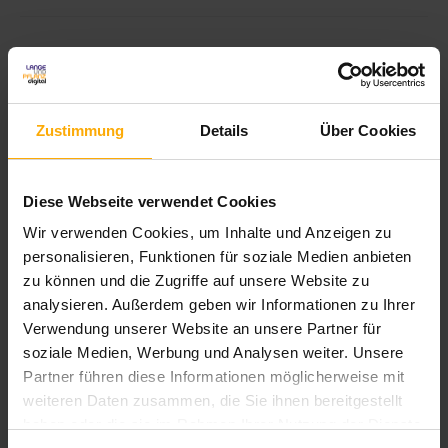
Themen:
HubSpot
HubSpot CRM
Zustimmung
Details
Über Cookies
Diese Webseite verwendet Cookies
Wir verwenden Cookies, um Inhalte und Anzeigen zu
personalisieren, Funktionen für soziale Medien anbieten
zu können und die Zugriffe auf unsere Website zu
analysieren. Außerdem geben wir Informationen zu Ihrer
Verwendung unserer Website an unsere Partner für
Warum nutzen Krankenkassen
soziale Medien, Werbung und Analysen weiter. Unsere
in der DACH Region CRM-
Partner führen diese Informationen möglicherweise mit
weiteren Daten zusammen, die Sie ihnen bereitgestellt
Software? 10 Gründe
haben oder die sie im Rahmen Ihrer Nutzung der Dienste