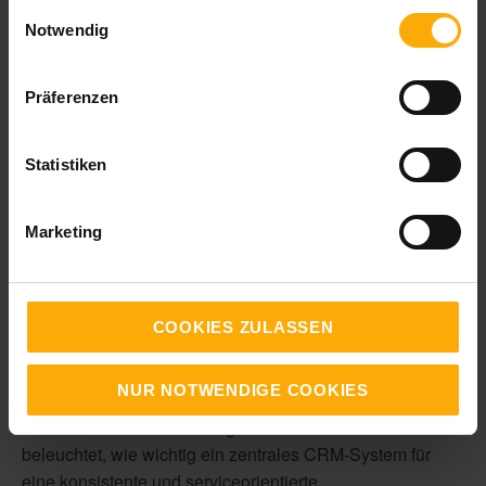
gesammelt haben.
Einwilligungsauswahl
von
, am 9.12.2025
Carsten Lange
Notwendig
Präferenzen
Statistiken
In Kooperation mit unserem
Partner HubSpot.
Marketing
Digitale Services, steigende
Kundenerwartungen und
wachsender Effizienzdruck –
COOKIES ZULASSEN
Krankenkassen
in Deutschland, Österreich, Schweiz
und Liechtenstein stehen vor der Aufgabe, ihre
Prozesse
NUR NOTWENDIGE COOKIES
und
Kommunikationswege
grundlegend zu
modernisieren
. Im vorherigen Artikel haben wir
beleuchtet, wie wichtig ein zentrales CRM-System für
eine konsistente und serviceorientierte