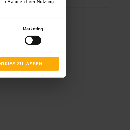
ie im Rahmen Ihrer Nutzung
HubSpot
(54)
Facebook
(53)
SEO
(47)
Marketing
Inbound Marketing
(37)
alle ansehen
OKIES ZULASSEN