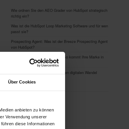
Wie ordnen Sie den AEO Grader von HubSpot strategisch
richtig ein?
Was ist die HubSpot Loop Marketing Software und für wen
passt sie?
Prospecting Agent: Was ist der Breeze Prospecting Agent
von HubSpot?
AI Engine Optimization (AEO): So kommt Ihre Marke in
die KI-Suche
Change Management im B2B: Den digitalen Wandel
erfolgreich gestalten
Über Cookies
Top Themen
 Medien anbieten zu können
hrer Verwendung unserer
Social Media Marketing
(130)
 führen diese Informationen