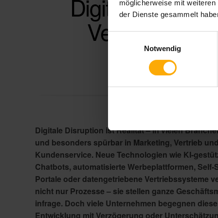
Digitale Disrupt
möglicherweise mit weiteren
der Dienste gesammelt habe
Vertrieb und 
Einwilligungsauswahl
Notwendig
von
Liam Lang
Digitale Disruption ist Realität – in vielen Branche
und besonders spürbar in Marketing, Vertrieb un
Kundenservice. Neue Technologien wie KI-gestüt
Chatbots, automatisierte Werbeplattformen, Self-
Portale oder datengetriebene Vertriebssysteme v
nicht nur Prozesse – sie stellen ganze Geschäfts
infrage. Doch viele Unternehmen begegnen diese
Entwicklung mit Verzögerung oder Unterschätzung