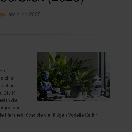
, am 4.11.2025
ge
t.
ren
sich in
n allen
. Die KI
ef in die
ergreifend
 hier mehr über die vielfältigen Vorteile für Ihr