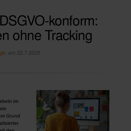
g DSGVO-konform:
en ohne Tracking
, am 22.7.2025
ge
Hebeln im
ein
sem Grund
isierter
mit den