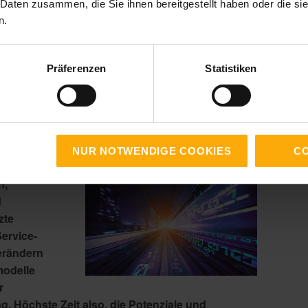
ion in Marketing,
 Daten zusammen, die Sie ihnen bereitgestellt haben oder die s
n.
Kundenservice
Präferenzen
Statistiken
, am 19.8.2025
e
NUR NOTWENDIGE COOKIES
CO
n,
d
zte
Service-
erändern
modelle
r
. Höchste Zeit also, die Potenziale und