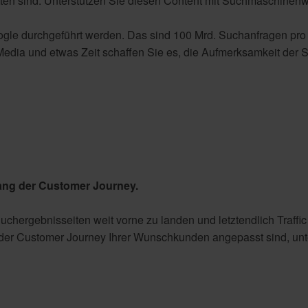
tten sind. Unterstützen Sie diesen Content mit Suchmaschine
gle durchgeführt werden. Das sind 100 Mrd. Suchanfragen pro 
 Media und etwas Zeit schaffen Sie es, die Aufmerksamkeit de
ang der Customer Journey.
uchergebnisseiten weit vorne zu landen und letztendlich Traffi
er Customer Journey Ihrer Wunschkunden angepasst sind, unter