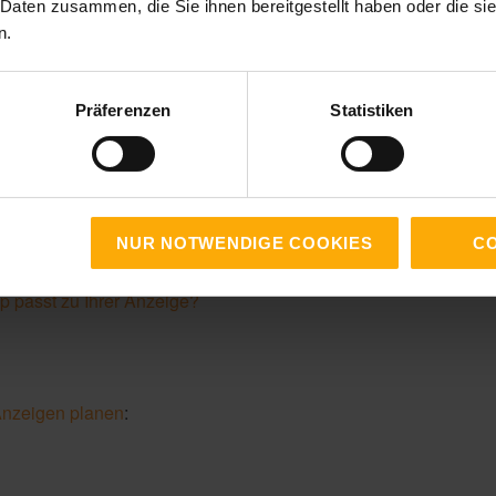
 Daten zusammen, die Sie ihnen bereitgestellt haben oder die s
n.
Präferenzen
Statistiken
weiter:
ogle Ranking verbessern
king von Google Ads Anzeigen
NUR NOTWENDIGE COOKIES
CO
passt zu Ihrer Anzeige?
Anzeigen planen
: