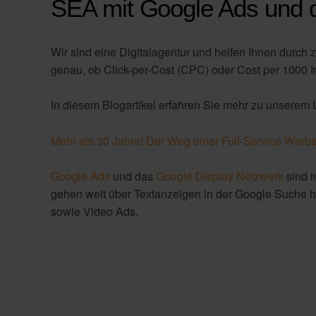
informative und relevante Online-Inhalte
ein attraktives Angebot an Dienstleistungen u
klare, zu den Angeboten passende Anzeigen
eine fortlaufende Kontrolle und Optimierung I
Zeit, um die gesammelten Erfahrungen anzupa
SEA mit Google Ads und 
Wir sind eine Digitalagentur und helfen Ihnen durch
genau, ob Click-per-Cost (CPC) oder Cost per 1000 I
In diesem Blogartikel erfahren Sie mehr zu unserem
Mehr als 30 Jahre! Der Weg einer Full-Service Werbe