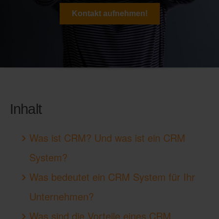
Kontakt aufnehmen!
Inhalt
Was ist CRM? Und was ist ein CRM
System?
Was bedeutet ein CRM System für Ihr
Unternehmen?
Was sind die Vorteile eines CRM