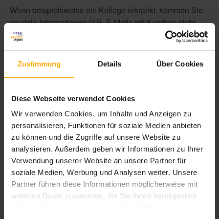
Wenn beispielsweise ein Kollege erkrankt, kommen Sie
an viele Informationen (z.B. E-Mails mit Kunden) nicht
heran oder müssen lästige Fragen stellen. Auch verlieren
Sie während eines länger andauernden
Verkaufsprozesses leicht den Überblick. Oder Sie haben
Zustimmung
Details
Über Cookies
Probleme, die gesammelten Daten richtig auszuwerten
und zu interpretieren. Insgesamt fehlt die Vorstellung, was
Ihre Kollegen gerade machen bzw. wer wo welche Hilfe
Diese Webseite verwendet Cookies
brauchen könnte.
Wir verwenden Cookies, um Inhalte und Anzeigen zu
personalisieren, Funktionen für soziale Medien anbieten
zu können und die Zugriffe auf unsere Website zu
analysieren. Außerdem geben wir Informationen zu Ihrer
Verwendung unserer Website an unsere Partner für
soziale Medien, Werbung und Analysen weiter. Unsere
Partner führen diese Informationen möglicherweise mit
CRM berührt wichtige
weiteren Daten zusammen, die Sie ihnen bereitgestellt
Themenfelder Ihres
haben oder die sie im Rahmen Ihrer Nutzung der Dienste