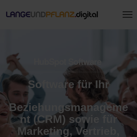
HubSpot Software
Software für Ihr
Beziehungsmanageme
nt (CRM)
sowie für
Marketing, Vertrieb,