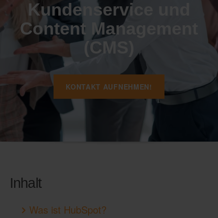
Kundenservice und
Content Management
(CMS)
KONTAKT AUFNEHMEN!
Inhalt
Was ist HubSpot?