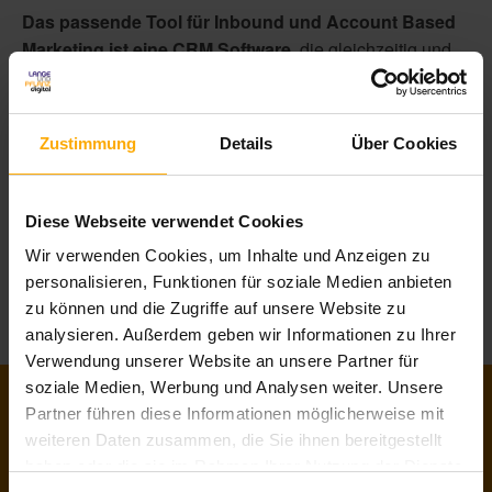
Das passende Tool für Inbound und Account Based
Marketing ist eine CRM Software
, die gleichzeitig und
nahtlos für Marketing, Vertrieb und Kundenservice
arbeitet: Sie konzentriert sich auf relevante Kontakte und
lässt durch umfassende und übersichtliche Analysen den
Zustimmung
Details
Über Cookies
Beitrag Ihres Marketings zum Unternehmenserfolg
erkennen. Außerdem sind die generierten Daten in
Echtzeit mess- und analysierbar.
Diese Webseite verwendet Cookies
Wir verwenden Cookies, um Inhalte und Anzeigen zu
personalisieren, Funktionen für soziale Medien anbieten
zu können und die Zugriffe auf unsere Website zu
analysieren. Außerdem geben wir Informationen zu Ihrer
Verwendung unserer Website an unsere Partner für
soziale Medien, Werbung und Analysen weiter. Unsere
Partner führen diese Informationen möglicherweise mit
weiteren Daten zusammen, die Sie ihnen bereitgestellt
Der Kern: Das HubSpot CRM
haben oder die sie im Rahmen Ihrer Nutzung der Dienste