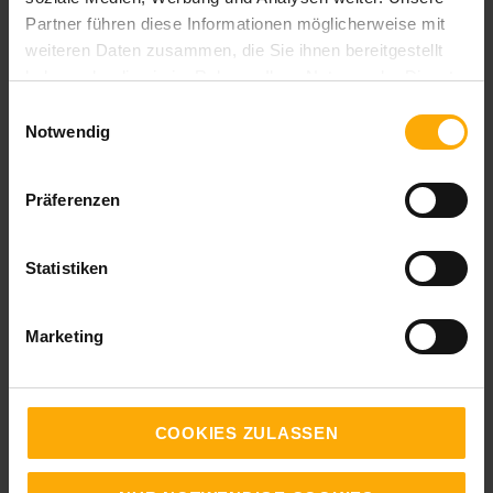
Prompts, die Tonalität und Zielgruppe
Partner führen diese Informationen möglicherweise mit
berücksichtigen?
weiteren Daten zusammen, die Sie ihnen bereitgestellt
haben oder die sie im Rahmen Ihrer Nutzung der Dienste
☐ Nutzen Sie die KI iterativ – also durch
gesammelt haben.
Einwilligungsauswahl
Nachfrage, Verfeinerung, Variation?
Notwendig
☐ Testen Sie verschiedene Prompt-
Präferenzen
Formulierungen und lernen Sie daraus?
☐ Lassen Sie von der KI nicht nur einzelne
Statistiken
Bausteine, sondern auch ganze Artikel im
Markenstil schreiben (und prüfen sie auf Qualität)?
Marketing
☐ Haben Sie einen Review-Prozess mit
menschlicher Kontrolle etabliert?
COOKIES ZULASSEN
☐ Nutzen Sie Feedback aus Zielgruppen-Tests
zur Prompt-Optimierung?