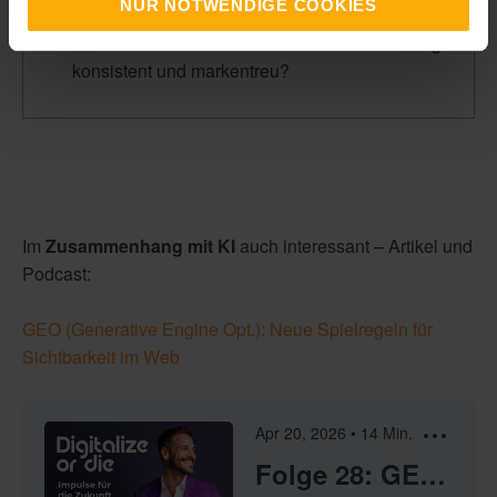
NUR NOTWENDIGE COOKIES
☐ Bleiben Ihre Inhalte über alle Kanäle hinweg
konsistent und markentreu?
Im
Zusammenhang mit KI
auch interessant – Artikel und
Podcast:
GEO (Generative Engine Opt.): Neue Spielregeln für
Sichtbarkeit im Web
Apr 20, 2026
•
14
Min.
Folge 28: GEO (Generative Engine Optimization) – Neue Spielregeln für Sichtbarkeit im Web