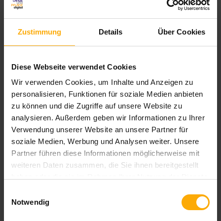
Zustimmung
Details
Über Cookies
Oder abonnieren Sie einfach unseren
Inbound Marketing
Blog
. Einmal pro Woche veröffentlichen wir einen Artikel
und geben Tipps zu den unterschiedlichsten Themen im
Diese Webseite verwendet Cookies
Online Marketing:
Wir verwenden Cookies, um Inhalte und Anzeigen zu
personalisieren, Funktionen für soziale Medien anbieten
zu können und die Zugriffe auf unsere Website zu
Inbound Marketing Blog JETZT abonnieren!
analysieren. Außerdem geben wir Informationen zu Ihrer
Verwendung unserer Website an unsere Partner für
soziale Medien, Werbung und Analysen weiter. Unsere
Partner führen diese Informationen möglicherweise mit
weiteren Daten zusammen, die Sie ihnen bereitgestellt
haben oder die sie im Rahmen Ihrer Nutzung der Dienste
gesammelt haben.
Einwilligungsauswahl
Notwendig