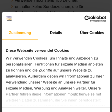
verwenden höchstens 155 Zeichen.
enthalten keine Sonderzeichen, die für
Suchmaschinen nicht lesbar sind.
Übrigens:
Auch Ihre Links gewinnen durch eine gute
Beschreibung.
Zustimmung
Details
Über Cookies
Das bedeutet, Links wie das verbreitete
Hier klicken!
geben keine Bedeutung weiter.
Diese Webseite verwendet Cookies
Wir verwenden Cookies, um Inhalte und Anzeigen zu
Wenn Sie stattdessen einen Kernbegriff zum Link
personalisieren, Funktionen für soziale Medien anbieten
machen, kann auch hier die Relevanz des Links zum
zu können und die Zugriffe auf unsere Website zu
Thema festgestellt werden.
analysieren. Außerdem geben wir Informationen zu Ihrer
Verwendung unserer Website an unsere Partner für
Als Beispiel:
Hier klicken für mehr Infos zu
THEMA
soziale Medien, Werbung und Analysen weiter. Unsere
Das Thema benennen Sie genau und verknüpfen diese
Partner führen diese Informationen möglicherweise mit
Formulierung dann als Link.
weiteren Daten zusammen, die Sie ihnen bereitgestellt
haben oder die sie im Rahmen Ihrer Nutzung der Dienste