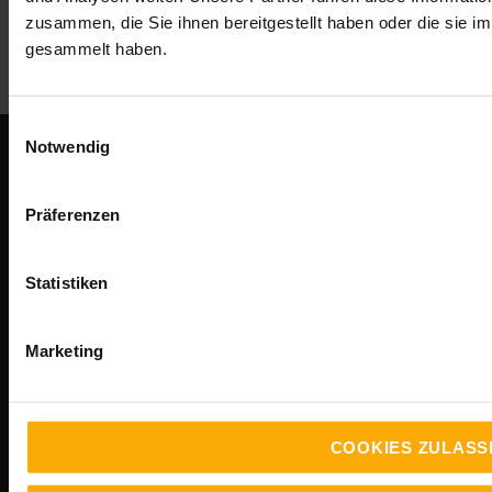
zusammen, die Sie ihnen bereitgestellt haben oder die sie 
gesammelt haben.
Einwilligungsauswahl
Notwendig
KONTAKT
Präferenzen
LANGEundPFLANZ digital GmbH
Joachim-Becher-Straße 2
Statistiken
67346 Speyer
Marketing
Telefon +49 (0)6232 60 55-0
AKTUELL IM BLOG
COOKIES ZULASS