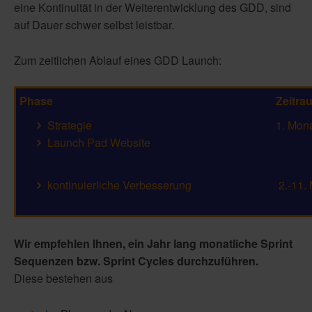
eine Kontinuität in der Weiterentwicklung des GDD, sind
auf Dauer schwer selbst leistbar.
Zum zeitlichen Ablauf eines GDD Launch:
Phase
Zeitra
Strategie
1. Mon
Launch Pad Website
kontinuierliche Verbesserung
2.-11.
Wir empfehlen Ihnen, ein Jahr lang monatliche Sprint
Sequenzen bzw. Sprint Cycles durchzuführen.
Diese bestehen aus