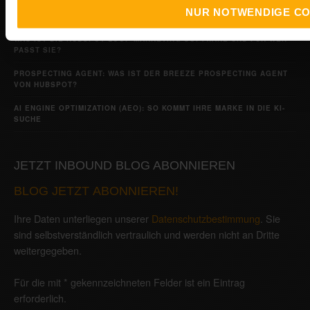
WIE ORDNEN SIE DEN AEO GRADER VON HUBSPOT STRATEGISCH
NUR NOTWENDIGE CO
RICHTIG EIN?
WAS IST DIE HUBSPOT LOOP MARKETING SOFTWARE UND FÜR WEN
PASST SIE?
PROSPECTING AGENT: WAS IST DER BREEZE PROSPECTING AGENT
VON HUBSPOT?
AI ENGINE OPTIMIZATION (AEO): SO KOMMT IHRE MARKE IN DIE KI-
SUCHE
JETZT INBOUND BLOG ABONNIEREN
BLOG JETZT ABONNIEREN!
Ihre Daten unterliegen unserer
Datenschutzbestimmung
. Sie
sind selbstverständlich vertraulich und werden nicht an Dritte
weitergegeben.
Für die mit * gekennzeichneten Felder ist ein Eintrag
erforderlich.