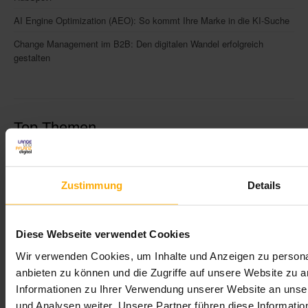
AI Engine Optimization (AEO): So kommt Ihre Marke in die KI-Suche
Change Management im B2B: Den digitalen Wandel erfolgreich
gestalten
Top Themen
Social Media Marketing
(130)
Zustimmung
Details
HubSpot
(54)
Facebook
(53)
SEO
(47)
Diese Webseite verwendet Cookies
Wir verwenden Cookies, um Inhalte und Anzeigen zu personal
Inbound Marketing
(37)
anbieten zu können und die Zugriffe auf unsere Website zu 
alle ansehen
Informationen zu Ihrer Verwendung unserer Website an unse
und Analysen weiter. Unsere Partner führen diese Informati