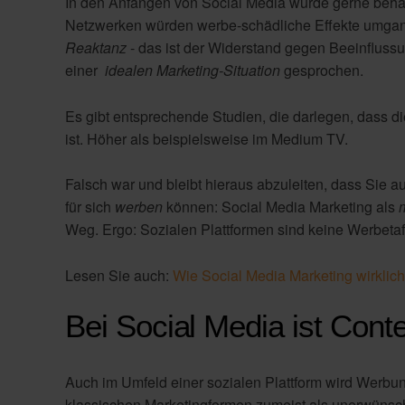
In den Anfängen von Social Media wurde gerne behau
Netzwerken würden werbe-schädliche Effekte umgan
Reaktanz
- das ist der Widerstand gegen Beeinfluss
einer
idealen Marketing-Situation
gesprochen.
Es gibt entsprechende Studien, die darlegen, dass d
ist. Höher als beispielsweise im Medium TV.
Falsch war und bleibt hieraus abzuleiten, dass Sie a
für sich
werben
können: Social Media Marketing als
Weg. Ergo: Sozialen Plattformen sind keine Werbetaf
Lesen Sie auch:
Wie Social Media Marketing wirklic
Bei Social Media ist Cont
Auch im Umfeld einer sozialen Plattform wird Werbun
klassischen Marketingformen zumeist als unerwünsc