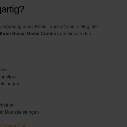
artig?
Umgebung eines Posts - auch oft das Timing, der
r Ihren Social Media Content
, der sich an den
nche
ltagstipps
leistungen
cheinen
er Dienstleistungen
 Content Plan