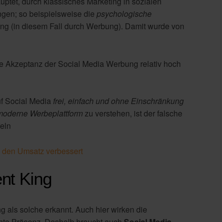
ptet, durch klassisches Marketing in sozialen
gen; so beispielsweise die
psychologische
ung (in diesem Fall durch Werbung). Damit wurde von
ie Akzeptanz der Social Media Werbung relativ hoch
uf Social Media
frei, einfach und ohne Einschränkung
moderne Werbeplattform
zu verstehen, ist der falsche
eln
h den Umsatz verbessert
ent King
g als solche erkannt. Auch hier wirken die
hte Präsenz. Deshalb braucht auch
Social Media