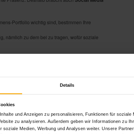
ns-Portfolio wichtig sind, bestimmen Ihre
tig, nämlich zu dem bei zu tragen, wofür soziale
unktioniert aber nur bei Aspekten und
spannend fanden. Andere Themenvorschläge sind für
ksamkeit.
Details
ren Buyer Personas aus.
Beantworten Sie Ihre
re Interessenten beschäftigen oder
Cookies
nhalte und Anzeigen zu personalisieren, Funktionen für soziale
s Blogs oder Ihrer Webpräsenz.
Website zu analysieren. Außerdem geben wir Informationen zu I
nt als Post die Aufmerksamkeit von Interessenten
r soziale Medien, Werbung und Analysen weiter. Unsere Partner