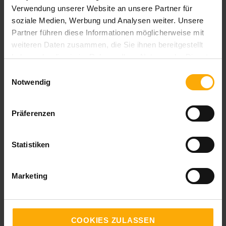
Verwendung unserer Website an unsere Partner für
soziale Medien, Werbung und Analysen weiter. Unsere
Foto:
Partner führen diese Informationen möglicherweise mit
weiteren Daten zusammen, die Sie ihnen bereitgestellt
©
AdobeStock_© ASDF_247684574
haben oder die sie im Rahmen Ihrer Nutzung der Dienste
gesammelt haben.
Einwilligungsauswahl
Notwendig
Themen:
Präferenzen
Inbound Sales
Statistiken
Marketing
Ihr Kommentar:
COOKIES ZULASSEN