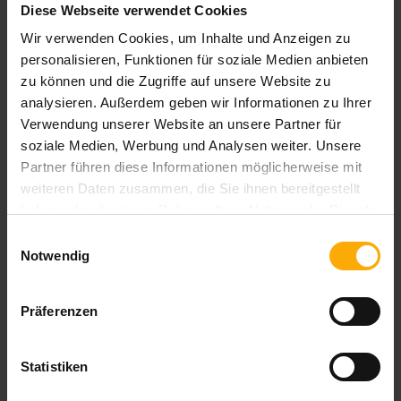
Diese Webseite verwendet Cookies
Anpassung an seine Bedürfnisse hervorruft. Dieses
Wir verwenden Cookies, um Inhalte und Anzeigen zu
Gefühl ist auch Grund dafür, dass viele Firmen höhere
personalisieren, Funktionen für soziale Medien anbieten
Abschlussraten verzeichnen, nachdem sie auch Inbound
zu können und die Zugriffe auf unsere Website zu
Sales in Ihre Strategie aufgenommen haben.
analysieren. Außerdem geben wir Informationen zu Ihrer
Verwendung unserer Website an unsere Partner für
Ein passendes
CRM System
sammelt wertvolle
soziale Medien, Werbung und Analysen weiter. Unsere
Informationen und verwaltet die Kundenbeziehungen,
Partner führen diese Informationen möglicherweise mit
digitale Prozesse bzw. Marketing Automation – z.B. die
weiteren Daten zusammen, die Sie ihnen bereitgestellt
von
HubSpot
– erleichtern die Kommunikation. Worauf
haben oder die sie im Rahmen Ihrer Nutzung der Dienste
warten Sie noch?
gesammelt haben.
Einwilligungsauswahl
Notwendig
Haben Sie Fragen? Dann nutzen
Sie unser kostenloses
Präferenzen
Beratungsgespräch:
Statistiken
Wenn Sie wissen möchten, inwieweit Inbound oder die
Digitalisierungs-Software von HubSpot zu Ihrem