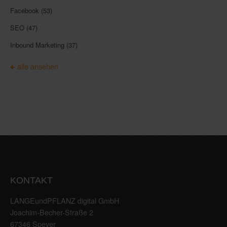
Facebook
(53)
SEO
(47)
Inbound Marketing
(37)
alle ansehen
KONTAKT
LANGEundPFLANZ digital GmbH
Joachim-Becher-Straße 2
67346 Speyer