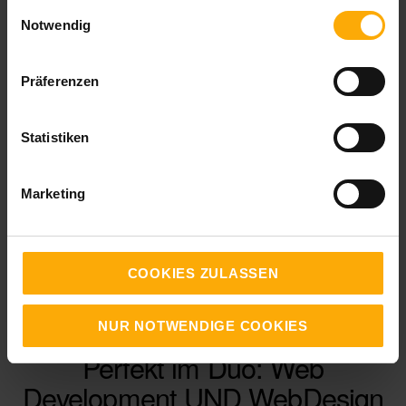
gesammelt haben.
Weiterlesen
Einwilligungsauswahl
Notwendig
0 Kommentare
Präferenzen
Themen:
Statistiken
Website
Marketing
COOKIES ZULASSEN
NUR NOTWENDIGE COOKIES
Perfekt im Duo: Web
Development UND WebDesign