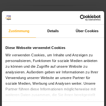
Sie möchten eine Website
Zustimmung
Details
Über Cookies
erstellen und denken über
Google Sites nach? - Das
funktioniert ganz einfach.
Diese Webseite verwendet Cookies
Um Google Sites nutzen
Wir verwenden Cookies, um Inhalte und Anzeigen zu
zu können, benötigen Sie lediglich ein Google-Konto.
personalisieren, Funktionen für soziale Medien anbieten
Hier finden Sie den Website-Baukasten der
zu können und die Zugriffe auf unsere Website zu
Suchmaschine, wählen eine Vorlage oder leeres
analysieren. Außerdem geben wir Informationen zu Ihrer
Template aus, ergänzen weitere Wunsch-Elemente via
Verwendung unserer Website an unsere Partner für
Drag-and-Drop und können so Ihre eigene Google
soziale Medien, Werbung und Analysen weiter. Unsere
Website beliebig gestalten. Bleibt nur die Frage:
Partner führen diese Informationen möglicherweise mit
Lohnt das?
weiteren Daten zusammen, die Sie ihnen bereitgestellt
haben oder die sie im Rahmen Ihrer Nutzung der Dienste