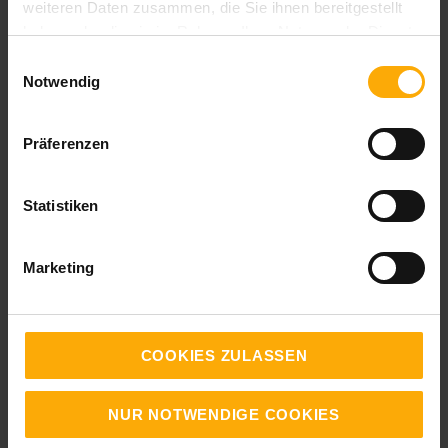
weiteren Daten zusammen, die Sie ihnen bereitgestellt
Themen:
haben oder die sie im Rahmen Ihrer Nutzung der Dienste
gesammelt haben.
Workflows
Einwilligungsauswahl
Notwendig
Marketing Automation
Präferenzen
Statistiken
Ihr Kommentar:
Marketing
Vorname
COOKIES ZULASSEN
Nachname
NUR NOTWENDIGE COOKIES