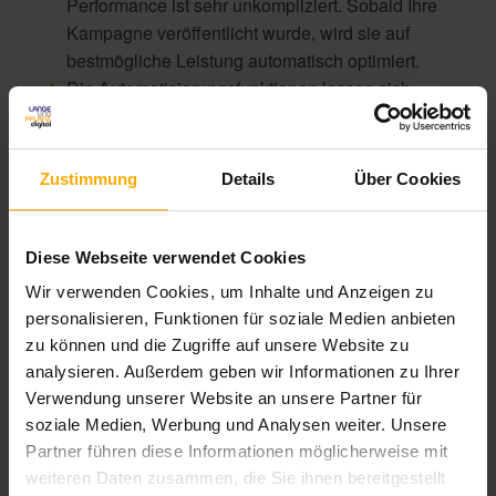
Performance ist sehr unkompliziert. Sobald Ihre
Kampagne veröffentlicht wurde, wird sie auf
bestmögliche Leistung automatisch optimiert.
Die Automatisierungsfunktionen lassen sich
anhand Ihrer eigenen Markterhebungen und
Kundenkenntnisse präzisieren.
Durch die Automatisierung werden auch Ihre
Zustimmung
Details
Über Cookies
Budgets und Gebote kanalübergreifend optimiert.
Wenn sich die Möglichkeit für neue Conversions
bietet, kann so in Echtzeit reagiert werden.
Diese Webseite verwendet Cookies
Automatisch lassen sich so im richtigen Moment
Wir verwenden Cookies, um Inhalte und Anzeigen zu
relevantere Anzeigen präsentieren.
personalisieren, Funktionen für soziale Medien anbieten
Mit Google
Statistiken
gewinnen Sie ein immer
zu können und die Zugriffe auf unsere Website zu
genaueres Bild von der Funktionsweise der
analysieren. Außerdem geben wir Informationen zu Ihrer
Automatisierung für beste Kundenansprache.
Verwendung unserer Website an unsere Partner für
soziale Medien, Werbung und Analysen weiter. Unsere
Zusätzlich zu den Tipps oben hilft diese
Checkliste
bei
Partner führen diese Informationen möglicherweise mit
der Erstellung Ihrer Google Anzeigen:
weiteren Daten zusammen, die Sie ihnen bereitgestellt