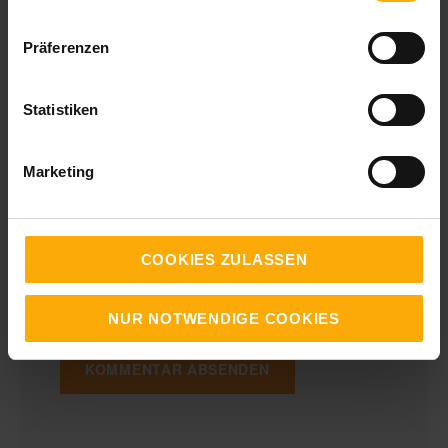
Content für Mitarbeiter in Unternehmen um mit
ihnen ins Gespräch zu kommen, ihnen bei
Präferenzen
ihrer Arbeit in Marketing, Vertrieb und Service
behilflich zu sein und sie bezüglich unserer
Produkte und Dienstleistungen zu
Statistiken
kontaktieren. Sie können sich jederzeit von
diesen Benachrichtigungen abmelden.
Marketing
Informationen zum Abbestellen sowie unsere
Datenschutzpraktiken und unsere
Verpflichtung zum Schutz Ihrer Privatsphäre
finden Sie in unseren
COOKIES ZULASSEN
Datenschutzbestimmungen
.
NUR NOTWENDIGE COOKIES