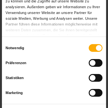
zu können und die Zugriffe auf unsere Website zu
Inbound Marketing Blog JETZT abonnieren!
analysieren. Außerdem geben wir Informationen zu Ihrer
Verwendung unserer Website an unsere Partner für
soziale Medien, Werbung und Analysen weiter. Unsere
Partner führen diese Informationen möglicherweise mit
weiteren Daten zusammen, die Sie ihnen bereitgestellt
Foto:
haben oder die sie im Rahmen Ihrer Nutzung der Dienste
gesammelt haben.
Einwilligungsauswahl
© ESB Basic/Shutterstock.com
Notwendig
Präferenzen
Themen:
Statistiken
SEA
Marketing