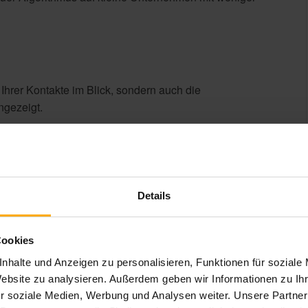
 Ihrer Kontakte im Blick, sondern auch die
ngezeigt.
ager Zugriff auf die produktrelevanten Daten, was
Details
Cookies
nhalte und Anzeigen zu personalisieren, Funktionen für soziale
 in der neuen Version von HubSpot Sales Pro
Website zu analysieren. Außerdem geben wir Informationen zu I
r soziale Medien, Werbung und Analysen weiter. Unsere Partner