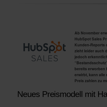
Ab November erwa
HubSpot Sales Pr
Kunden-Reports o
zieht leider auch
jedoch erkenntlic
“Bestandsschutz”
bereits erworben
erwirbt, kann all
Preis zahlen zu m
Neues Preismodell mit H