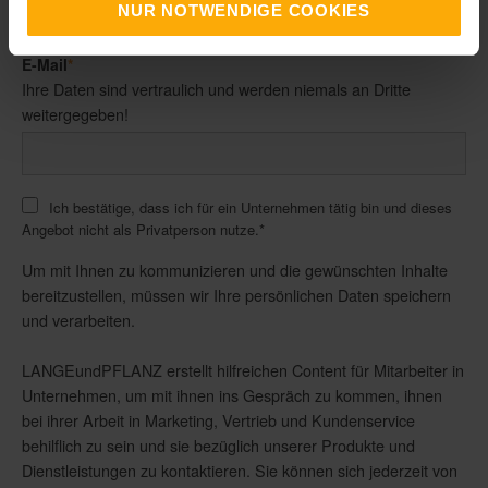
NUR NOTWENDIGE COOKIES
erforderlich.
E-Mail
*
Ihre Daten sind vertraulich und werden niemals an Dritte
weitergegeben!
Ich bestätige, dass ich für ein Unternehmen tätig bin und dieses
Angebot nicht als Privatperson nutze.
*
Um mit Ihnen zu kommunizieren und die gewünschten Inhalte
bereitzustellen, müssen wir Ihre persönlichen Daten speichern
und verarbeiten.
LANGEundPFLANZ erstellt hilfreichen Content für Mitarbeiter in
Unternehmen, um mit ihnen ins Gespräch zu kommen, ihnen
bei ihrer Arbeit in Marketing, Vertrieb und Kundenservice
behilflich zu sein und sie bezüglich unserer Produkte und
Dienstleistungen zu kontaktieren. Sie können sich jederzeit von