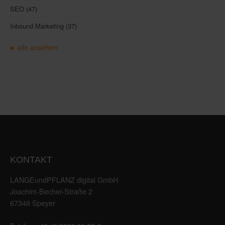
SEO
(47)
Inbound Marketing
(37)
alle ansehen
KONTAKT
LANGEundPFLANZ digital GmbH
Joachim-Becher-Straße 2
67346 Speyer