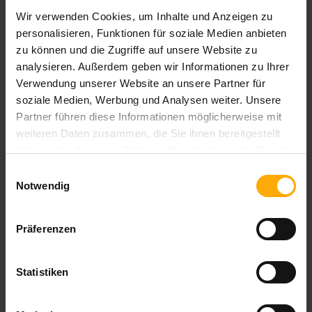
Wir verwenden Cookies, um Inhalte und Anzeigen zu
personalisieren, Funktionen für soziale Medien anbieten
zu können und die Zugriffe auf unsere Website zu
analysieren. Außerdem geben wir Informationen zu Ihrer
Verwendung unserer Website an unsere Partner für
soziale Medien, Werbung und Analysen weiter. Unsere
Partner führen diese Informationen möglicherweise mit
Inbound Marketing Blog
weiteren Daten zusammen, die Sie ihnen bereitgestellt
haben oder die sie im Rahmen Ihrer Nutzung der Dienste
Mit diesem Blog informieren wir Sie über Neuigkeiten in den
gesammelt haben.
Einwilligungsauswahl
Bereichen Inbound Marketing, Content Marketing und Online
Notwendig
Marketing. Außerdem erhalten Sie Tipps und Anregungen für
Ihre eigene Arbeit im Online Marketing.
Präferenzen
Als HubSpot Partner werden wir auch über Updates und
Verbesserungen der All-in-one Marketingplattform HubSpot
auf Deutsch informieren.
Statistiken