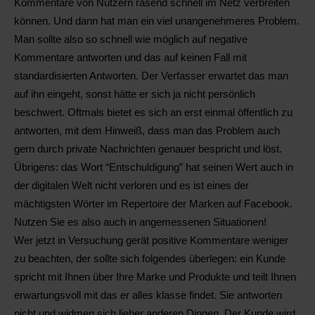
Kommentare von Nutzern rasend schnell im Netz verbreiten
können. Und dann hat man ein viel unangenehmeres Problem.
Man sollte also so schnell wie möglich auf negative
Kommentare antworten und das auf keinen Fall mit
standardisierten Antworten. Der Verfasser erwartet das man
auf ihn eingeht, sonst hätte er sich ja nicht persönlich
beschwert. Oftmals bietet es sich an erst einmal öffentlich zu
antworten, mit dem Hinweiß, dass man das Problem auch
gern durch private Nachrichten genauer bespricht und löst.
Übrigens: das Wort “Entschuldigung” hat seinen Wert auch in
der digitalen Welt nicht verloren und es ist eines der
mächtigsten Wörter im Repertoire der Marken auf Facebook.
Nutzen Sie es also auch in angemessenen Situationen!
Wer jetzt in Versuchung gerät positive Kommentare weniger
zu beachten, der sollte sich folgendes überlegen: ein Kunde
spricht mit Ihnen über Ihre Marke und Produkte und teilt Ihnen
erwartungsvoll mit das er alles klasse findet. Sie antworten
nicht und widmen sich lieber anderen Dingen. Der Kunde wird