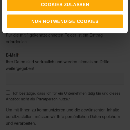
COOKIES ZULASSEN
Ihre Daten unterliegen unserer
Datenschutzbestimmung
. Sie
sind selbstverständlich vertraulich und werden nicht an Dritte
weitergegeben.
NUR NOTWENDIGE COOKIES
Für die mit * gekennzeichneten Felder ist ein Eintrag
erforderlich.
E-Mail
*
Ihre Daten sind vertraulich und werden niemals an Dritte
weitergegeben!
Ich bestätige, dass ich für ein Unternehmen tätig bin und dieses
Angebot nicht als Privatperson nutze.
*
Um mit Ihnen zu kommunizieren und die gewünschten Inhalte
bereitzustellen, müssen wir Ihre persönlichen Daten speichern
und verarbeiten.