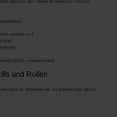
rbeit zwischen den Teams. KI verändert nicht nur
ammenrücken:
lich relevant sind
stützen
dürfnisse
kontinuierlich verbessert wird.
lls und Rollen
orderungen an Mitarbeitende. Es geht weniger darum,
: