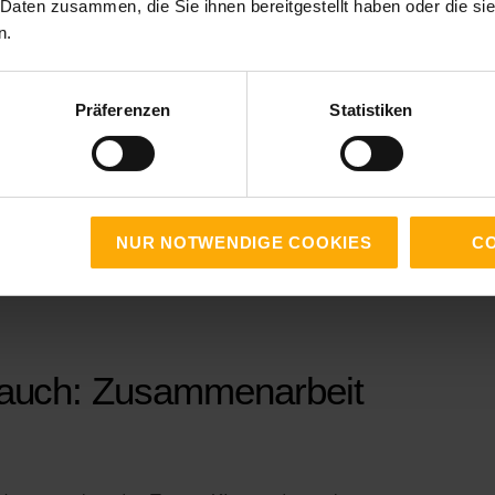
 Daten zusammen, die Sie ihnen bereitgestellt haben oder die s
en, klare Zuständigkeiten und eine saubere
n.
uf denen sie basiert. In vielen Unternehmen sind
Präferenzen
Statistiken
ersprüchlich. Typische Herausforderungen der
Vertrieb
NUR NOTWENDIGE COOKIES
CO
tatus
 auch: Zusammenarbeit