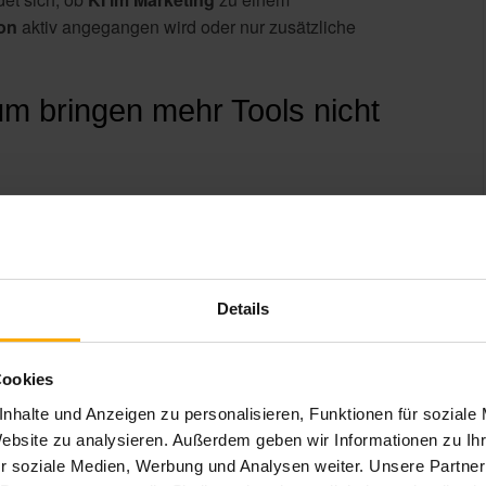
ion
aktiv angegangen
wird
oder nur zusätzliche
um bringen mehr Tools nicht
ühren, sobald sich neue Möglichkeiten ergeben. Die
bnissen.
Details
sse entstehen parallele Systeme, doppelte Daten
Cookies
nhalte und Anzeigen zu personalisieren, Funktionen für soziale
Website zu analysieren. Außerdem geben wir Informationen zu I
r soziale Medien, Werbung und Analysen weiter. Unsere Partner
in
funktionierendes Gesamtsystem
eingebettet ist.