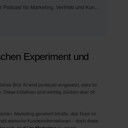
Digitalize or Die – der Podcast für Marketing, Vertrieb und Kundenservice
ischen Experiment und
ches Bild: KI wird punktuell eingesetzt, etwa für
iese Initiativen sind wichtig, bleiben aber oft
ichen. Marketing generiert Inhalte, das Team im
mmelt wertvolle Kundeninformationen – doch diese
et sich, ob
KI im Marketing
zu einem