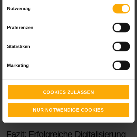
gesammelt haben.
Einwilligungsauswahl
Zu wem passt die HubSpot Plattform? Beispiele
Notwendig
aus der DACH-Region
Präferenzen
In diesem Zusammenhang ist der Beitrag zum Thema
Change Management
interessant:
Statistiken
Jul 3, 2026
•
11
Min.
Marketing
Folge 30: Change Management im B2B: Den digitalen Wandel erfolgreich gestalten
Digitalize or Die – der Podcast für Marketing, Vertrieb und Kundenservice
COOKIES ZULASSEN
Abspielen
NUR NOTWENDIGE COOKIES
Fazit: Erfolgreiche Digitalisierung