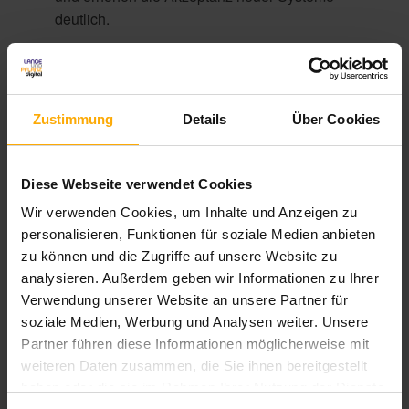
deutlich.
Vertrauen Sie auf Experten
: Die Digitalisierung
bzw. digitale Transformation ist eine komplexe
Angelegenheit und es bedarf oft spezieller
Zustimmung
Details
Über Cookies
Kenntnisse, um sie erfolgreich umzusetzen. Ziehen
Sie daher externe Experten hinzu, um Ihre
Digitalisierungsstrategie zu planen und
Diese Webseite verwendet Cookies
umzusetzen.
Wir verwenden Cookies, um Inhalte und Anzeigen zu
personalisieren, Funktionen für soziale Medien anbieten
Mehr erfahren:
zu können und die Zugriffe auf unsere Website zu
analysieren. Außerdem geben wir Informationen zu Ihrer
Unternehmen: Erfolgreiches Onboarding einer
Verwendung unserer Website an unsere Partner für
Digitalisierungsplattform
soziale Medien, Werbung und Analysen weiter. Unsere
Partner führen diese Informationen möglicherweise mit
CRM-Onboarding: Was unternimmt HubSpot, um
weiteren Daten zusammen, die Sie ihnen bereitgestellt
Nutzer effektiv zu schulen?
haben oder die sie im Rahmen Ihrer Nutzung der Dienste