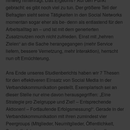
hinweg hinterfragt. Das Ergebnis? Auf den Punkt
gebracht: es gibt noch viel zu tun. Der größere Teil der
Befragten sieht seine Tätigkeiten in den Social Networks
momentan sogar eher als be- denn als entlastend für den
Arbeitsalltag an – und ist mit dem generierten
Zusatznutzen noch nicht zufrieden. Einst mit „hehren
Zielen“ an die Sache herangegangen (mehr Service
liefern, bessere Vernetzung, mehr Interaktion), herrscht
nun oft Ernüchterung.
Ans Ende unseres Studienberichts haben wir 7 Thesen
für den effektiveren Einsatz von Social Media in der
Verbandskommunikation gestellt. Exemplarisch sei an
dieser Stelle nur eine davon herausgegriffen: „Eine
Strategie pro Zielgruppe und Ziel! – Entsprechende
Aktionen! – Fortlaufende Erfolgsmessung!“. Gerade in der
Verbandskommunikation mit ihren zumindest vier
Peergroups (Mitglieder, Neumitglieder, Öffentlichkeit,