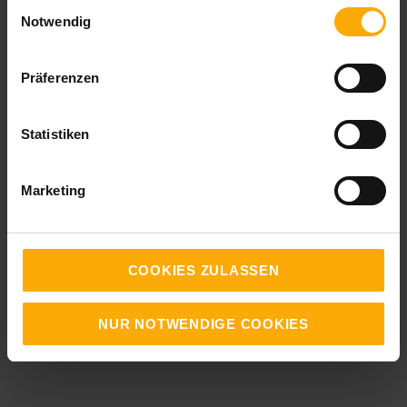
Einwilligungsauswahl
Notwendig
Präferenzen
Statistiken
Inbound Marketing Blog
Marketing
Mit diesem Blog informieren wir Sie über Neuigkeiten in den
Bereichen Inbound Marketing, Content Marketing und Online
Marketing. Außerdem erhalten Sie Tipps und Anregungen für
Ihre eigene Arbeit im Online Marketing.
COOKIES ZULASSEN
Als HubSpot Partner werden wir auch über Updates und
NUR NOTWENDIGE COOKIES
Verbesserungen der All-in-one Marketingplattform HubSpot
auf Deutsch informieren.