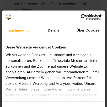
wir Ihre persönlichen Daten speichern und
verarbeiten.
LANGEundPFLANZ erstellt hilfreichen
Content für Mitarbeiter in Unternehmen um mit
Zustimmung
Details
Über Cookies
ihnen ins Gespräch zu kommen, ihnen bei
ihrer Arbeit in Marketing, Vertrieb und Service
behilflich zu sein und sie bezüglich unserer
Diese Webseite verwendet Cookies
Produkte und Dienstleistungen zu
Wir verwenden Cookies, um Inhalte und Anzeigen zu
kontaktieren. Sie können sich jederzeit von
personalisieren, Funktionen für soziale Medien anbieten
diesen Benachrichtigungen abmelden.
zu können und die Zugriffe auf unsere Website zu
Informationen zum Abbestellen sowie unsere
analysieren. Außerdem geben wir Informationen zu Ihrer
Datenschutzpraktiken und unsere
Verwendung unserer Website an unsere Partner für
Verpflichtung zum Schutz Ihrer Privatsphäre
soziale Medien, Werbung und Analysen weiter. Unsere
finden Sie in unseren
Partner führen diese Informationen möglicherweise mit
Datenschutzbestimmungen
.
weiteren Daten zusammen, die Sie ihnen bereitgestellt
haben oder die sie im Rahmen Ihrer Nutzung der Dienste
gesammelt haben.