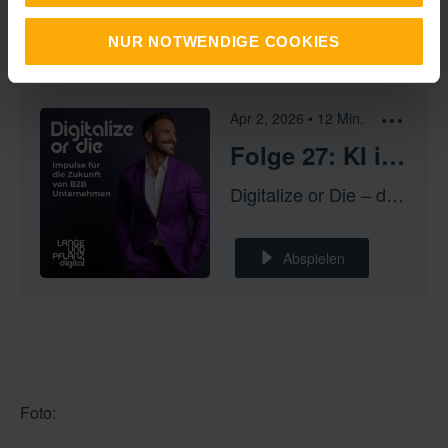
KI im Marketing: Vom Hype zur echten Wertschöpfung.
NUR NOTWENDIGE COOKIES
Viel Spaß!
Apr 2, 2026
•
12
Min.
Folge 27: KI im Marketing: Vom Hype zur echten Wertschöpfung
Digitalize or Die – der Podcast für Marketing, Vertrieb und Kundenservice
Abspielen
Foto: