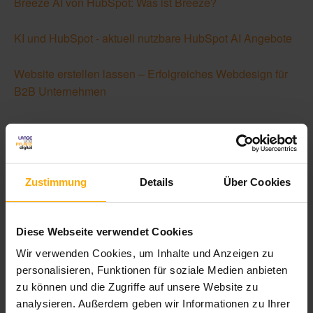
Breeze AI von HubSpot: Was ist Breeze?
KI und HubSpot - aktuell nutzbare HubSpot AI Angebote
Website erstellen lassen – Erfolgreiches Webdesign für
B2B Unternehmen
Fazit: Von der Einzellösung zur
intelligenten Gesamtstrategie
Zustimmung
Details
Über Cookies
Die Zeit der isolierten KI-Lösungen ist vorbei. Wer
Contextual Advertising strategisch nutzen will, muss
Diese Webseite verwendet Cookies
Website, Ads und Content-Ausspielung als
Wir verwenden Cookies, um Inhalte und Anzeigen zu
vernetztes System
denken. Die gute Nachricht: Die
personalisieren, Funktionen für soziale Medien anbieten
Technik ist da. Jetzt kommt es auf die intelligente
zu können und die Zugriffe auf unsere Website zu
Umsetzung an.
analysieren. Außerdem geben wir Informationen zu Ihrer