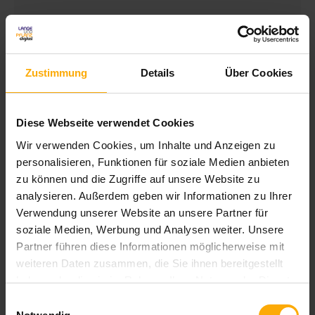
Inbound Marketing Blog
Zustimmung
Details
Über Cookies
Mit diesem Blog informieren wir Sie über Neuigkeiten in den
Bereichen Inbound Marketing, Content Marketing und Online
Diese Webseite verwendet Cookies
Marketing. Außerdem erhalten Sie Tipps und Anregungen für
Wir verwenden Cookies, um Inhalte und Anzeigen zu
Ihre eigene Arbeit im Online Marketing.
personalisieren, Funktionen für soziale Medien anbieten
zu können und die Zugriffe auf unsere Website zu
Als HubSpot Partner werden wir auch über Updates und
analysieren. Außerdem geben wir Informationen zu Ihrer
Verbesserungen der All-in-one Marketingplattform HubSpot
Verwendung unserer Website an unsere Partner für
auf Deutsch informieren.
soziale Medien, Werbung und Analysen weiter. Unsere
Partner führen diese Informationen möglicherweise mit
weiteren Daten zusammen, die Sie ihnen bereitgestellt
haben oder die sie im Rahmen Ihrer Nutzung der Dienste
gesammelt haben.
Einwilligungsauswahl