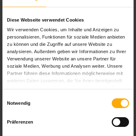
Datenschutzpraktiken und unsere
Verpflichtung zum Schutz Ihrer Privatsphäre
finden Sie in unseren
Diese Webseite verwendet Cookies
Datenschutzbestimmungen
.
Wir verwenden Cookies, um Inhalte und Anzeigen zu
personalisieren, Funktionen für soziale Medien anbieten
zu können und die Zugriffe auf unsere Website zu
analysieren. Außerdem geben wir Informationen zu Ihrer
Verwendung unserer Website an unsere Partner für
soziale Medien, Werbung und Analysen weiter. Unsere
Partner führen diese Informationen möglicherweise mit
weiteren Daten zusammen, die Sie ihnen bereitgestellt
haben oder die sie im Rahmen Ihrer Nutzung der Dienste
gesammelt haben.
Einwilligungsauswahl
Inbound Marketing Blog
Notwendig
Mit diesem Blog informieren wir Sie über Neuigkeiten in den
Bereichen Inbound Marketing, Content Marketing und Online
Präferenzen
Marketing. Außerdem erhalten Sie Tipps und Anregungen für
Ihre eigene Arbeit im Online Marketing.