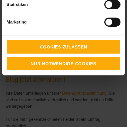
Statistiken
Als HubSpot Partner werden wir auch über Updates und
Verbesserungen der All-in-one Marketingplattform HubSpot
Marketing
auf Deutsch informieren.
COOKIES ZULASSEN
NUR NOTWENDIGE COOKIES
Blog per E-Mail abonnieren!
Blog jetzt abonnieren!
Ihre Daten unterliegen unserer
Datenschutzbestimmung
. Sie
sind selbstverständlich vertraulich und werden nicht an Dritte
weitergegeben.
Für die mit * gekennzeichneten Felder ist ein Eintrag
erforderlich.