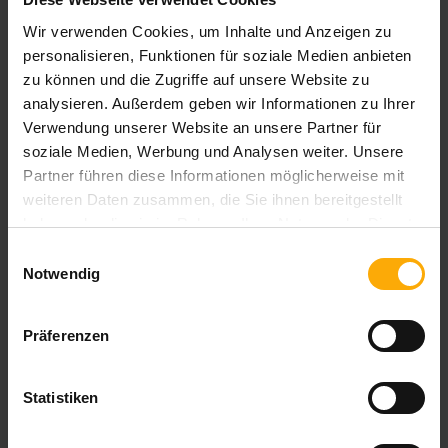
Wir verwenden Cookies, um Inhalte und Anzeigen zu
personalisieren, Funktionen für soziale Medien anbieten
zu können und die Zugriffe auf unsere Website zu
Blog per E-Mail abonnieren!
analysieren. Außerdem geben wir Informationen zu Ihrer
Verwendung unserer Website an unsere Partner für
Blog jetzt abonnieren!
soziale Medien, Werbung und Analysen weiter. Unsere
Partner führen diese Informationen möglicherweise mit
Ihre Daten unterliegen unserer
Datenschutzbestimmung
. Sie
weiteren Daten zusammen, die Sie ihnen bereitgestellt
sind selbstverständlich vertraulich und werden nicht an Dritte
haben oder die sie im Rahmen Ihrer Nutzung der Dienste
weitergegeben.
gesammelt haben.
Einwilligungsauswahl
Notwendig
Für die mit * gekennzeichneten Felder ist ein Eintrag
erforderlich.
Präferenzen
E-Mail
*
Ihre Daten sind vertraulich und werden niemals an Dritte
Statistiken
weitergegeben!