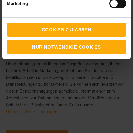
Marketing
Ich bestätige, dass ich für ein Unternehmen tätig bin und dieses
Angebot nicht als Privatperson nutze.
*
Um mit Ihnen zu kommunizieren und die gewünschten Inhalte
COOKIES ZULASSEN
bereitzustellen, müssen wir Ihre persönlichen Daten speichern
und verarbeiten.
NUR NOTWENDIGE COOKIES
LANGEundPFLANZ erstellt hilfreichen Content für Mitarbeiter in
Unternehmen, um mit ihnen ins Gespräch zu kommen, ihnen
bei ihrer Arbeit in Marketing, Vertrieb und Kundenservice
behilflich zu sein und sie bezüglich unserer Produkte und
Dienstleistungen zu kontaktieren. Sie können sich jederzeit von
diesen Benachrichtigungen abmelden. Informationen zum
Abbestellen, zur Datennutzung und unsere Verpflichtung zum
Schutz Ihrer Privatsphäre finden Sie in unseren
Datenschutzbestimmungen
.