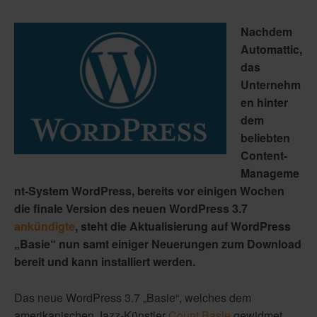
Nachdem
Automattic,
das
Unternehm
en hinter
dem
beliebten
Content-
Manageme
nt-System WordPress, bereits vor einigen Wochen
die finale Version des neuen WordPress 3.7
ankündigte
, steht die Aktualisierung auf WordPress
„Basie“ nun samt einiger Neuerungen zum Download
bereit und kann installiert werden.
Das neue WordPress 3.7 „Basie“, welches dem
amerikanischen Jazz-Künstler
Count Basie
gewidmet