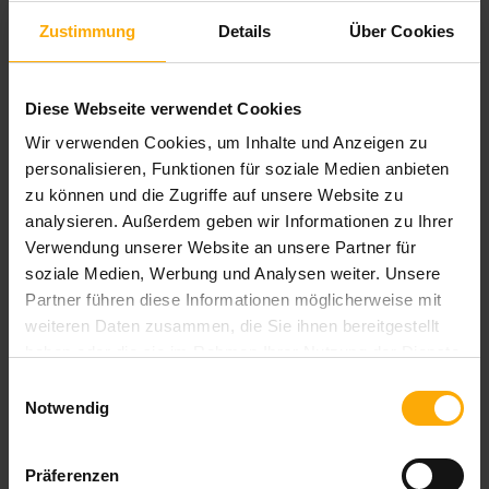
Bereichen Inbound Marketing, Content Marketing und Online
Zustimmung
Details
Über Cookies
Marketing. Außerdem erhalten Sie Tipps und Anregungen für
Ihre eigene Arbeit im Online Marketing.
Diese Webseite verwendet Cookies
Als HubSpot Partner werden wir auch über Updates und
Verbesserungen der All-in-one Marketingplattform HubSpot
Wir verwenden Cookies, um Inhalte und Anzeigen zu
auf Deutsch informieren.
personalisieren, Funktionen für soziale Medien anbieten
zu können und die Zugriffe auf unsere Website zu
analysieren. Außerdem geben wir Informationen zu Ihrer
Verwendung unserer Website an unsere Partner für
soziale Medien, Werbung und Analysen weiter. Unsere
Partner führen diese Informationen möglicherweise mit
Blog per E-Mail abonnieren!
weiteren Daten zusammen, die Sie ihnen bereitgestellt
haben oder die sie im Rahmen Ihrer Nutzung der Dienste
Blog jetzt abonnieren!
gesammelt haben.
Einwilligungsauswahl
Notwendig
Ihre Daten unterliegen unserer
Datenschutzbestimmung
. Sie
sind selbstverständlich vertraulich und werden nicht an Dritte
Präferenzen
weitergegeben.