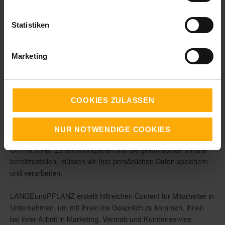
Für die mit * gekennzeichneten Felder ist ein Eintrag
Statistiken
erforderlich.
E-Mail
*
Marketing
Ihre Daten sind vertraulich und werden niemals an Dritte
weitergegeben!
COOKIES ZULASSEN
Ich bestätige, dass ich für ein Unternehmen tätig bin und dieses
NUR NOTWENDIGE COOKIES
Angebot nicht als Privatperson nutze.
*
Um mit Ihnen zu kommunizieren und die gewünschten Inhalte
bereitzustellen, müssen wir Ihre persönlichen Daten speichern
und verarbeiten.
LANGEundPFLANZ erstellt hilfreichen Content für Mitarbeiter in
Unternehmen, um mit ihnen ins Gespräch zu kommen, ihnen
bei ihrer Arbeit in Marketing, Vertrieb und Kundenservice