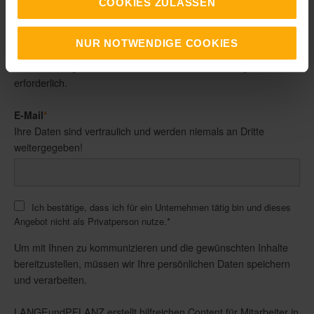
Ihre Daten unterliegen unserer
Datenschutzbestimmung
. Sie
COOKIES ZULASSEN
sind selbstverständlich vertraulich und werden nicht an Dritte
weitergegeben.
NUR NOTWENDIGE COOKIES
Für die mit * gekennzeichneten Felder ist ein Eintrag
erforderlich.
E-Mail
*
Ihre Daten sind vertraulich und werden niemals an Dritte
weitergegeben!
Ich bestätige, dass ich für ein Unternehmen tätig bin und dieses
Angebot nicht als Privatperson nutze.
*
Um mit Ihnen zu kommunizieren und die gewünschten Inhalte
bereitzustellen, müssen wir Ihre persönlichen Daten speichern
und verarbeiten.
LANGEundPFLANZ erstellt hilfreichen Content für Mitarbeiter in