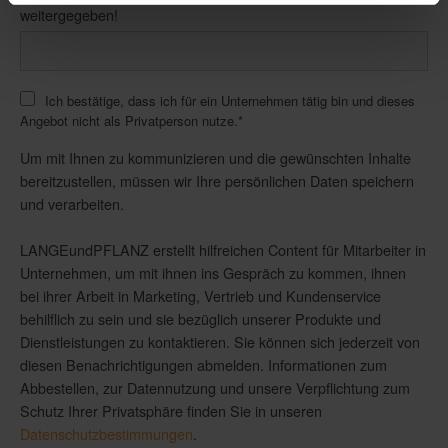
weitergegeben!
Ich bestätige, dass ich für ein Unternehmen tätig bin und dieses
Angebot nicht als Privatperson nutze.
*
Um mit Ihnen zu kommunizieren und die gewünschten Inhalte
bereitzustellen, müssen wir Ihre persönlichen Daten speichern
und verarbeiten.
LANGEundPFLANZ erstellt hilfreichen Content für Mitarbeiter in
Unternehmen, um mit ihnen ins Gespräch zu kommen, ihnen
bei ihrer Arbeit in Marketing, Vertrieb und Kundenservice
behilflich zu sein und sie bezüglich unserer Produkte und
Dienstleistungen zu kontaktieren. Sie können sich jederzeit von
diesen Benachrichtigungen abmelden. Informationen zum
Abbestellen, zur Datennutzung und unsere Verpflichtung zum
Schutz Ihrer Privatsphäre finden Sie in unseren
Datenschutzbestimmungen
.