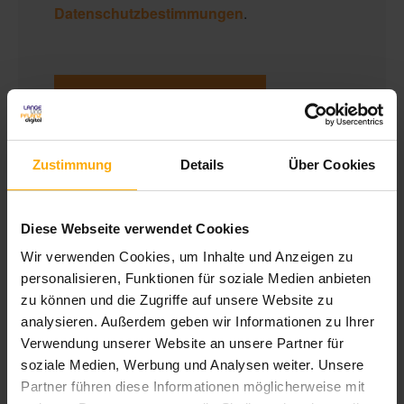
Datenschutzbestimmungen
.
Zustimmung
Details
Über Cookies
Inbound Marketing Blog
Diese Webseite verwendet Cookies
Wir verwenden Cookies, um Inhalte und Anzeigen zu
Mit diesem Blog informieren wir Sie über Neuigkeiten in den
personalisieren, Funktionen für soziale Medien anbieten
Bereichen Inbound Marketing, Content Marketing und Online
zu können und die Zugriffe auf unsere Website zu
Marketing. Außerdem erhalten Sie Tipps und Anregungen für
analysieren. Außerdem geben wir Informationen zu Ihrer
Ihre eigene Arbeit im Online Marketing.
Verwendung unserer Website an unsere Partner für
soziale Medien, Werbung und Analysen weiter. Unsere
Als HubSpot Partner werden wir auch über Updates und
Partner führen diese Informationen möglicherweise mit
Verbesserungen der All-in-one Marketingplattform HubSpot