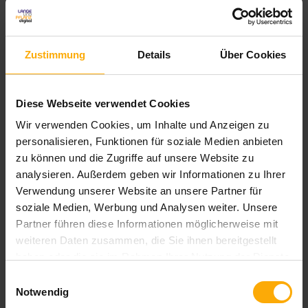
Inbound Marketing Blog
Zustimmung
Details
Über Cookies
Mit diesem Blog informieren wir Sie über Neuigkeiten in den
Bereichen Inbound Marketing, Content Marketing und Online
Marketing. Außerdem erhalten Sie Tipps und Anregungen für
Diese Webseite verwendet Cookies
Ihre eigene Arbeit im Online Marketing.
Wir verwenden Cookies, um Inhalte und Anzeigen zu
personalisieren, Funktionen für soziale Medien anbieten
Als HubSpot Partner werden wir auch über Updates und
zu können und die Zugriffe auf unsere Website zu
Verbesserungen der All-in-one Marketingplattform HubSpot
analysieren. Außerdem geben wir Informationen zu Ihrer
auf Deutsch informieren.
Verwendung unserer Website an unsere Partner für
soziale Medien, Werbung und Analysen weiter. Unsere
Partner führen diese Informationen möglicherweise mit
weiteren Daten zusammen, die Sie ihnen bereitgestellt
haben oder die sie im Rahmen Ihrer Nutzung der Dienste
gesammelt haben.
Blog per E-Mail abonnieren!
Einwilligungsauswahl
Notwendig