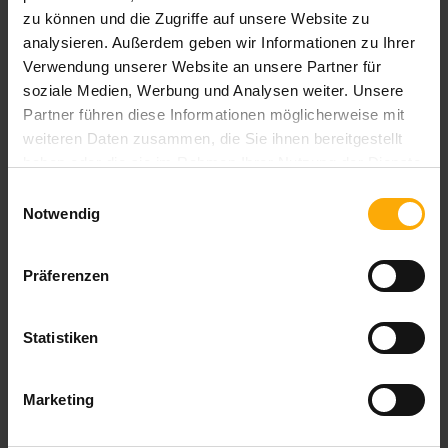
Ergebniseigenschaften
zu können und die Zugriffe auf unsere Website zu
analysieren. Außerdem geben wir Informationen zu Ihrer
Verwendung unserer Website an unsere Partner für
veröffentlicht am 28.08.2025
soziale Medien, Werbung und Analysen weiter. Unsere
Partner führen diese Informationen möglicherweise mit
Das Update für
Ergebniseigenschaften in HubSpot
weiteren Daten zusammen, die Sie ihnen bereitgestellt
ermöglicht es, mehrere Bedingungen gleichzeitig zu
haben oder die sie im Rahmen Ihrer Nutzung der Dienste
definieren und so präzisere Berechnungen ohne
gesammelt haben.
Einwilligungsauswahl
zusätzliche Workflows oder Hilfseigenschaften
Notwendig
durchzuführen. Unternehmen können damit komplexe
Geschäftslogiken wie gestaffelte Preise, Vertragsmodelle
Präferenzen
oder standortspezifische Umsätze abbilden und zentrale
Kennzahlen wie MRR oder ARR effizienter ermitteln.
Statistiken
>> weiterlesen
Marketing