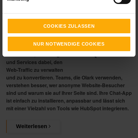
COOKIES ZULASSEN
Was macht dieser
Integrationspartner?
Die
NUR NOTWENDIGE COOKIES
Olark
Live-Chat-Software
hilft Vertrieb, Marketing
und Services dabei, den
Web-Traffic zu verwalten
und zu konvertieren. Teams, die Olark verwenden,
verstehen besser, wer anonyme Website-Besucher
sind und warum sie auf Ihrer Seite sind. Ihre Chat-App
ist einfach zu installieren, anpassbar und lässt sich
mit einer Vielzahl von Tools wie HubSpot integrieren.
Weiterlesen