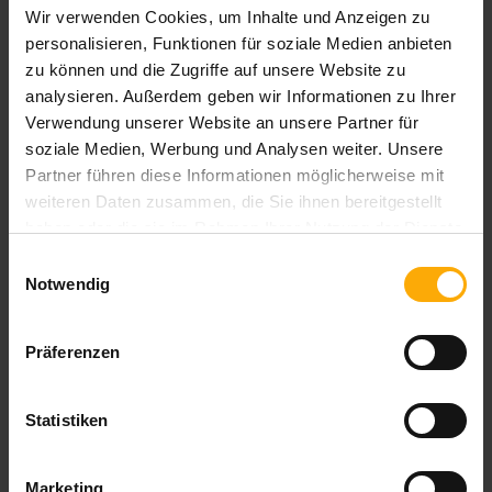
Wir verwenden Cookies, um Inhalte und Anzeigen zu
personalisieren, Funktionen für soziale Medien anbieten
Themen:
zu können und die Zugriffe auf unsere Website zu
analysieren. Außerdem geben wir Informationen zu Ihrer
Inbound Marketing
Verwendung unserer Website an unsere Partner für
soziale Medien, Werbung und Analysen weiter. Unsere
Partner führen diese Informationen möglicherweise mit
weiteren Daten zusammen, die Sie ihnen bereitgestellt
haben oder die sie im Rahmen Ihrer Nutzung der Dienste
gesammelt haben.
Einwilligungsauswahl
Notwendig
Mit der Olark Integration den
Präferenzen
Traffic optimal verwalten
Statistiken
von
, am 7.6.2017
Carsten Lange
Marketing