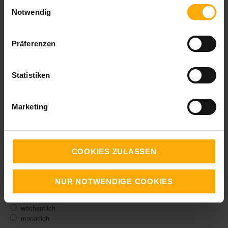
aus Deutschland. Hier finden Sie die komplette Übersicht zu
Einwilligungsauswahl
Neuigkeiten und Updates der HubSpot Module Inbound
Notwendig
Marketing, Vertrieb und CRM auf deutsch.
Präferenzen
Statistiken
Blog per E-Mail abonnieren!
Marketing
E-Mail Adresse
*
Ihre Daten sind vertraulich und werden niemals an Dritte
weitergegeben!
COOKIES ZULASSEN
Wann möchten Sie über HubSpot Updates informiert
NUR NOTWENDIGE COOKIES
werden?
*
am Tag der Veröffentlichung
wöchentlich
monatlich