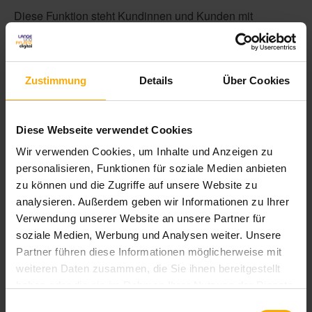
Diese Funktion steht Kundinnen und Kunden mit
HubSpot Service Pro
und
Service Enterprise
zur
Verfügung.
Zustimmung
Details
Über Cookies
Fazit
Diese Webseite verwendet Cookies
Das Update für den Breeze Agent in HubSpot ermöglicht
Wir verwenden Cookies, um Inhalte und Anzeigen zu
eine flexible Steuerung der Kundenkommunikation –
personalisieren, Funktionen für soziale Medien anbieten
auch außerhalb der Supportzeiten. Unternehmen können
zu können und die Zugriffe auf unsere Website zu
nun wählen, ob Anfragen an menschliche Mitarbeiter
analysieren. Außerdem geben wir Informationen zu Ihrer
weitergeleitet oder vom Agenten weitergeführt werden.
Verwendung unserer Website an unsere Partner für
So bleibt der Service erreichbar, auch wenn kein Team
soziale Medien, Werbung und Analysen weiter. Unsere
verfügbar ist. Die neuen Optionen verbessern die
Partner führen diese Informationen möglicherweise mit
Kundenbetreuung und erleichtern das Management
weiteren Daten zusammen, die Sie ihnen bereitgestellt
eskalierter Fälle.
haben oder die sie im Rahmen Ihrer Nutzung der Dienste
gesammelt haben.
Einwilligungsauswahl