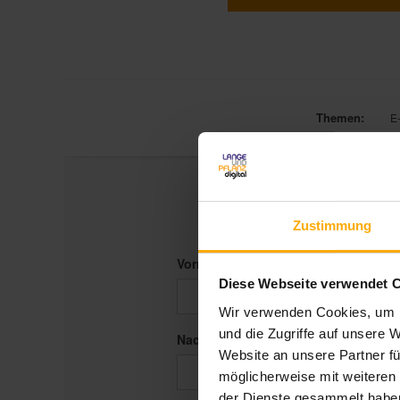
Themen:
E
Zustimmung
Vorname
*
Diese Webseite verwendet 
Wir verwenden Cookies, um I
und die Zugriffe auf unsere 
Nachname
Website an unsere Partner fü
möglicherweise mit weiteren
der Dienste gesammelt habe