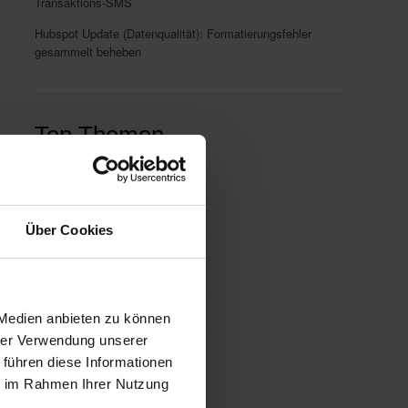
Transaktions-SMS
Hubspot Update (Datenqualität): Formatierungsfehler
gesammelt beheben
Top Themen
Integrationen
(86)
E-Mail-Marketing
(40)
Über Cookies
HubSpot CRM
(40)
CRM
(35)
Workflows
(35)
 Medien anbieten zu können
hrer Verwendung unserer
alle ansehen
 führen diese Informationen
ie im Rahmen Ihrer Nutzung