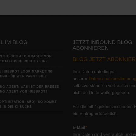
L IM BLOG
JETZT INBOUND BLOG
ABONNIEREN
N SIE DEN AEO GRADER VON
BLOG JETZT ABONNIER
TRATEGISCH RICHTIG EIN?
Ihre Daten unterliegen
IE HUBSPOT LOOP MARKETING
UND FÜR WEN PASST SIE?
unserer
Datenschutzbestimmun
selbstverständlich vertraulich u
NG AGENT: WAS IST DER BREEZE
nicht an Dritte weitergegeben.
NG AGENT VON HUBSPOT?
OPTIMIZATION (AEO): SO KOMMT
Für die mit * gekennzeichneten F
 IN DIE KI-SUCHE
ein Eintrag erforderlich.
E-Mail
*
Ihre Daten sind vertraulich und 