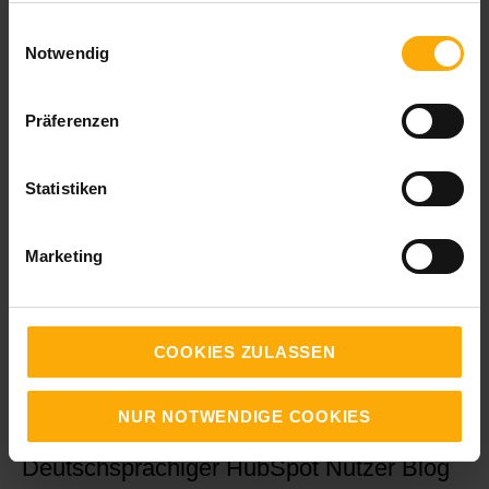
Produkte und Dienstleistungen zu
gesammelt haben.
Einwilligungsauswahl
kontaktieren. Sie können sich jederzeit von
Notwendig
diesen Benachrichtigungen abmelden.
Informationen zum Abbestellen sowie unsere
Präferenzen
Datenschutzpraktiken und unsere
Verpflichtung zum Schutz Ihrer Privatsphäre
finden Sie in unseren
Statistiken
Datenschutzbestimmungen
.
Marketing
COOKIES ZULASSEN
NUR NOTWENDIGE COOKIES
Deutschsprachiger HubSpot Nutzer Blog