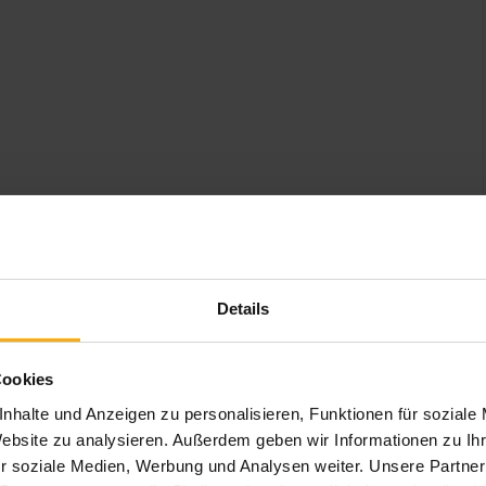
den Sie aufgefordert, eine Notiz hinzuzufügen. Sie
Details
en, wenn Sie keine hinzufügen möchten.
Cookies
nhalte und Anzeigen zu personalisieren, Funktionen für soziale
Website zu analysieren. Außerdem geben wir Informationen zu I
r soziale Medien, Werbung und Analysen weiter. Unsere Partner