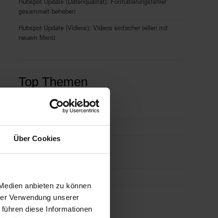
Hubspot Update (Datenqualität): Formatierungsfehler
gesammelt beheben
Hubspot Update (Videos): Videos einfacher teilen mit
neuem Menü
Top Themen
Integrationen
(86)
E-Mail-Marketing
(40)
Über Cookies
HubSpot CRM
(40)
Workflows
(35)
CRM
(34)
 Medien anbieten zu können
alle ansehen
hrer Verwendung unserer
 führen diese Informationen