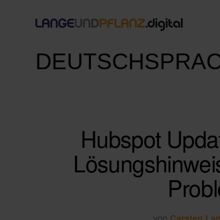
DEUTSCHSPRAC
Hubspot Updat
Lösungshinweis
Prob
von
Carsten La