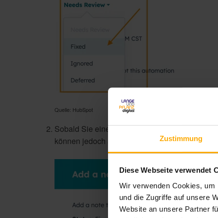
Quelle: HubSpot
Sobald Sie einen Status ausgewählt haben, wer
Zustimmung
können jedoch auch „Notiz überspringen“ wähl
Diese Webseite verwendet 
Wir verwenden Cookies, um I
und die Zugriffe auf unsere 
Website an unsere Partner fü