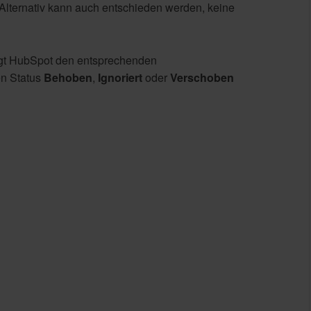
lternativ kann auch entschieden werden, keine
gt HubSpot den entsprechenden
en Status
Behoben
,
Ignoriert
oder
Verschoben