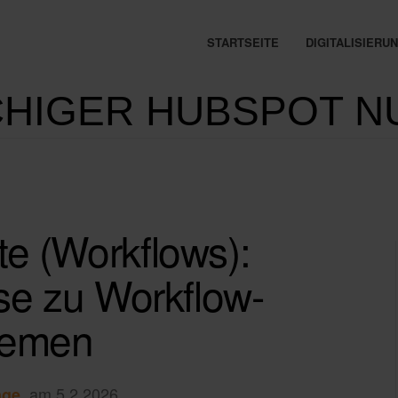
STARTSEITE
DIGITALISIER
HIGER HUBSPOT N
e (Workflows):
e zu Workflow-
lemen
, am 5.2.2026
nge