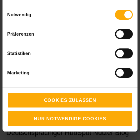
Produkte und Dienstleistungen zu
gesammelt haben.
Einwilligungsauswahl
kontaktieren. Sie können sich jederzeit von
Notwendig
diesen Benachrichtigungen abmelden.
Informationen zum Abbestellen sowie unsere
Datenschutzpraktiken und unsere
Präferenzen
Verpflichtung zum Schutz Ihrer Privatsphäre
finden Sie in unseren
Statistiken
Datenschutzbestimmungen
.
Marketing
COOKIES ZULASSEN
NUR NOTWENDIGE COOKIES
Deutschsprachiger HubSpot Nutzer Blog