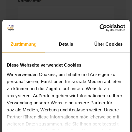
Kommentar
*
Zustimmung
Details
Über Cookies
Um mit Ihnen zu kommunizieren und die
Diese Webseite verwendet Cookies
gewünschten Inhalte bereitzustellen, müssen
Wir verwenden Cookies, um Inhalte und Anzeigen zu
wir Ihre persönlichen Daten speichern und
personalisieren, Funktionen für soziale Medien anbieten
verarbeiten.
zu können und die Zugriffe auf unsere Website zu
analysieren. Außerdem geben wir Informationen zu Ihrer
LANGEundPFLANZ erstellt hilfreichen
Verwendung unserer Website an unsere Partner für
Content für Mitarbeiter in Unternehmen um mit
soziale Medien, Werbung und Analysen weiter. Unsere
ihnen ins Gespräch zu kommen, ihnen bei
Partner führen diese Informationen möglicherweise mit
ihrer Arbeit in Marketing, Vertrieb und Service
weiteren Daten zusammen, die Sie ihnen bereitgestellt
behilflich zu sein und sie bezüglich unserer
haben oder die sie im Rahmen Ihrer Nutzung der Dienste