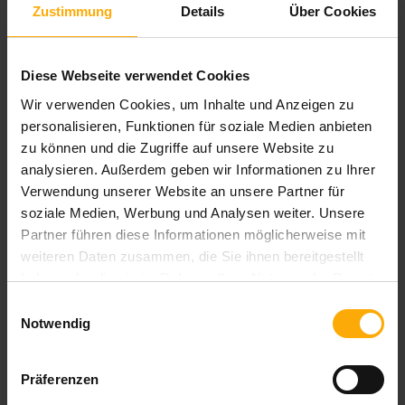
E-Mail
*
Zustimmung
Details
Über Cookies
Diese Webseite verwendet Cookies
Website
Wir verwenden Cookies, um Inhalte und Anzeigen zu
personalisieren, Funktionen für soziale Medien anbieten
zu können und die Zugriffe auf unsere Website zu
Kommentar
*
analysieren. Außerdem geben wir Informationen zu Ihrer
Verwendung unserer Website an unsere Partner für
soziale Medien, Werbung und Analysen weiter. Unsere
Partner führen diese Informationen möglicherweise mit
weiteren Daten zusammen, die Sie ihnen bereitgestellt
haben oder die sie im Rahmen Ihrer Nutzung der Dienste
gesammelt haben.
Einwilligungsauswahl
Notwendig
Um mit Ihnen zu kommunizieren und die
gewünschten Inhalte bereitzustellen, müssen
Präferenzen
wir Ihre persönlichen Daten speichern und