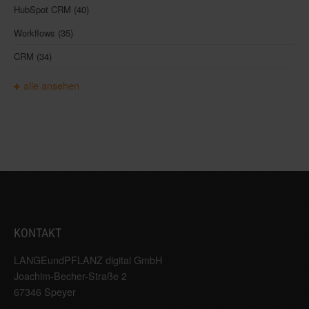
HubSpot CRM
(40)
Workflows
(35)
CRM
(34)
alle ansehen
KONTAKT
LANGEundPFLANZ digital GmbH
Joachim-Becher-Straße 2
67346 Speyer