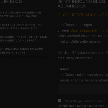
L IM BLOG
JETZT INBOUND BLOG
ABONNIEREN
N SIE DEN AEO GRADER VON
BLOG JETZT ABONNIER
TRATEGISCH RICHTIG EIN?
Ihre Daten unterliegen
IE HUBSPOT LOOP MARKETING
UND FÜR WEN PASST SIE?
unserer
Datenschutzbestimmun
selbstverständlich vertraulich u
NG AGENT: WAS IST DER BREEZE
nicht an Dritte weitergegeben.
NG AGENT VON HUBSPOT?
OPTIMIZATION (AEO): SO KOMMT
Für die mit * gekennzeichneten F
 IN DIE KI-SUCHE
ein Eintrag erforderlich.
E-Mail
*
Ihre Daten sind vertraulich und 
niemals an Dritte weitergegeben
Ich bestätige, dass ich für ein
Unternehmen tätig bin und dieses 