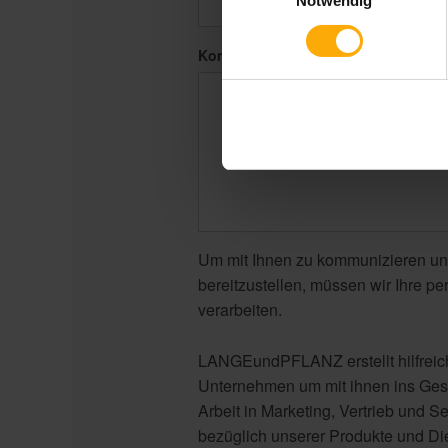
Notwendig
Kommentar
*
Um mit Ihnen zu kommunizieren un
bereitzustellen, müssen wir Ihre p
verarbeiten.
LANGEundPFLANZ erstellt hilfreiche
Unternehmen um mit ihnen ins Ges
Arbeit in Marketing, Vertrieb und Se
bezüglich unserer Produkte und Die