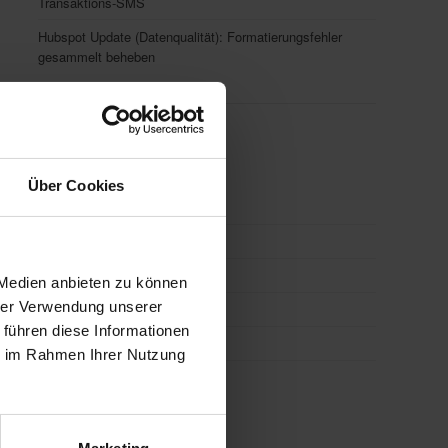
Transaktions-SMS
Hubspot Update (Datenqualität): Formatierungsfehler
gesammelt beheben
Top Themen
Über Cookies
Integrationen
(86)
E-Mail-Marketing
(40)
HubSpot CRM
(40)
 Medien anbieten zu können
hrer Verwendung unserer
CRM
(35)
 führen diese Informationen
Workflows
(35)
ie im Rahmen Ihrer Nutzung
alle ansehen