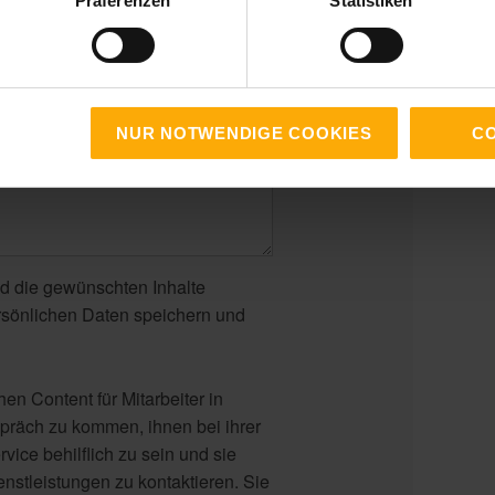
Präferenzen
Statistiken
NUR NOTWENDIGE COOKIES
CO
d die gewünschten Inhalte
ersönlichen Daten speichern und
n Content für Mitarbeiter in
präch zu kommen, ihnen bei ihrer
rvice behilflich zu sein und sie
nstleistungen zu kontaktieren. Sie