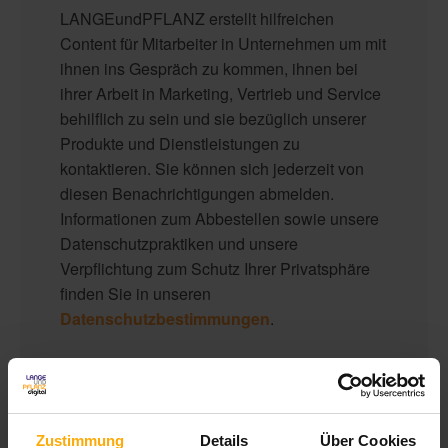
LANGEundPFLANZ erstellt hilfreichen
Content für Mitarbeiter in Unternehmen um mit
ihnen ins Gespräch zu kommen, ihnen bei
ihrer Arbeit in Marketing, Vertrieb und Service
behilflich zu sein und sie bezüglich unserer
Produkte und Dienstleistungen zu
kontaktieren. Sie können sich jederzeit von
diesen Benachrichtigungen abmelden.
Informationen zum Abbestellen sowie unsere
Datenschutzpraktiken und unsere
Verpflichtung zum Schutz Ihrer Privatsphäre
finden Sie in unseren
Datenschutzbestimmungen
.
Zustimmung
Details
Über Cookies