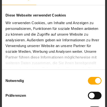
Diese Webseite verwendet Cookies
Wir verwenden Cookies, um Inhalte und Anzeigen zu
Deutschsprachiger HubSpot Nutzer Blog
personalisieren, Funktionen für soziale Medien anbieten
zu können und die Zugriffe auf unsere Website zu
Blog für Anwender und Interessenten von HubSpot
analysieren. Außerdem geben wir Informationen zu Ihrer
aus Deutschland. Hier finden Sie die komplette Übersicht zu
Verwendung unserer Website an unsere Partner für
Neuigkeiten und Updates der HubSpot Module Inbound
soziale Medien, Werbung und Analysen weiter. Unsere
Marketing, Vertrieb und CRM auf deutsch.
Partner führen diese Informationen möglicherweise mit
weiteren Daten zusammen, die Sie ihnen bereitgestellt
haben oder die sie im Rahmen Ihrer Nutzung der Dienste
gesammelt haben.
Einwilligungsauswahl
Notwendig
Blog per E-Mail abonnieren!
E-Mail Adresse
*
Präferenzen
Ihre Daten sind vertraulich und werden niemals an Dritte
weitergegeben!