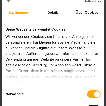
Zustimmung
Details
Über Cookies
Diese Webseite verwendet Cookies
Wir verwenden Cookies, um Inhalte und Anzeigen zu
personalisieren, Funktionen für soziale Medien anbieten
zu können und die Zugriffe auf unsere Website zu
Deutschsprachiger HubSpot Nutzer Blog
analysieren. Außerdem geben wir Informationen zu Ihrer
Verwendung unserer Website an unsere Partner für
Blog für Anwender und Interessenten von HubSpot
soziale Medien, Werbung und Analysen weiter. Unsere
aus Deutschland. Hier finden Sie die komplette Übersicht zu
Partner führen diese Informationen möglicherweise mit
Neuigkeiten und Updates der HubSpot Module Inbound
weiteren Daten zusammen, die Sie ihnen bereitgestellt
Marketing, Vertrieb und CRM auf deutsch.
haben oder die sie im Rahmen Ihrer Nutzung der Dienste
gesammelt haben.
Einwilligungsauswahl
Notwendig