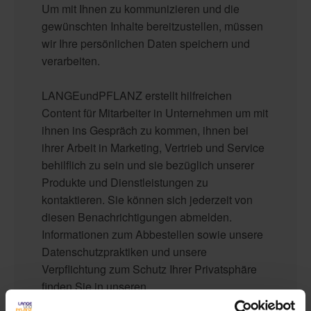
Um mit Ihnen zu kommunizieren und die
gewünschten Inhalte bereitzustellen, müssen
wir Ihre persönlichen Daten speichern und
verarbeiten.
LANGEundPFLANZ erstellt hilfreichen
Content für Mitarbeiter in Unternehmen um mit
ihnen ins Gespräch zu kommen, ihnen bei
ihrer Arbeit in Marketing, Vertrieb und Service
behilflich zu sein und sie bezüglich unserer
Produkte und Dienstleistungen zu
kontaktieren. Sie können sich jederzeit von
diesen Benachrichtigungen abmelden.
Informationen zum Abbestellen sowie unsere
Datenschutzpraktiken und unsere
Verpflichtung zum Schutz Ihrer Privatsphäre
finden Sie in unseren
Datenschutzbestimmungen
.